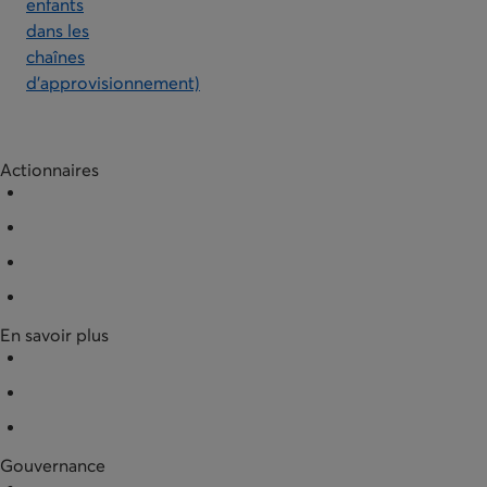
enfants
dans les
chaînes
d’approvisionnement)
Actionnaires
Acquérir des actions
Racheter des actions
Documentation
Entreprises partenaires
En savoir plus
Nouvelles
Données financières
Documentation légale
Gouvernance