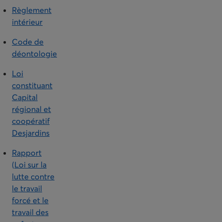
Règlement
intérieur
Code de
déontologie
Loi
constituant
Capital
régional et
coopératif
Desjardins
Rapport
(Loi sur la
lutte contre
le travail
forcé et le
travail des