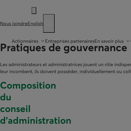
Nous joindre
English
Ouvre une barre de recherche
Actionnaires
Entreprises partenaires
En savoir plus
Pratiques de gouvernance
Les administrateurs et administratrices jouent un rôle indisp
leur incombent, ils doivent posséder, individuellement ou col
Composition
du
conseil
d’administration