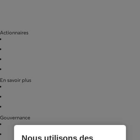
Actionnaires
Acquérir des actions
Racheter des actions
Documentation
Entreprises partenaires
En savoir plus
Nouvelles
Données financières
Documentation légale
Gouvernance
Conseil d'administration
Assemblée générale annuelle
Nous utilisons des