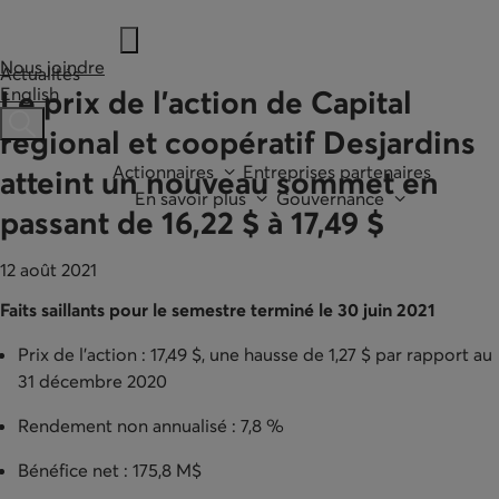
Nous joindre
Actualités
English
Le prix de l'action de Capital
Ouvre une barre de recherche
régional et coopératif Desjardins
Actionnaires
Entreprises partenaires
atteint un nouveau sommet en
En savoir plus
Gouvernance
passant de 16,22 $ à 17,49 $
12 août 2021
Faits saillants pour le semestre terminé le 30 juin 2021
Prix de l'action : 17,49 $, une hausse de 1,27 $ par rapport au
31 décembre 2020
Rendement non annualisé : 7,8 %
Bénéfice net : 175,8 M$