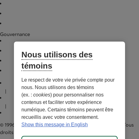
Nouvelles
Données financières
Documentation légale
Gouvernance
Conseil d'administration
Assemblée générale annuelle
Nous utilisons des
Pratiques de gouvernance
témoins
Gestionnaire
Lien externe au site. S’ouvre dans un nouvel onglet.
Le respect de votre vie privée compte pour
Conditions d'utilisations et notes légales
nous. Nous utilisons des témoins
|
(ex. :
cookies
) pour personnaliser nos
Confidentialité
contenus et faciliter votre expérience
|
numérique. Certains témoins peuvent être
Personnaliser les témoins
recueillis avec votre consentement.
© 1996-2026 Capital régional et coopératif Desjardins. Tous
Show this message in English
droits réservés.