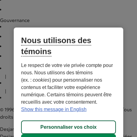
Documentation légale
Gouvernance
Conseil d'administration
Assemblée générale annuelle
Nous utilisons des
Pratiques de gouvernance
témoins
Gestionnaire
Lien externe au site. S’ouvre dans un nouvel onglet.
Le respect de votre vie privée compte pour
Conditions d'utilisations et notes légales
nous. Nous utilisons des témoins
|
(ex. :
cookies
) pour personnaliser nos
Confidentialité
contenus et faciliter votre expérience
|
numérique. Certains témoins peuvent être
Personnaliser les témoins
recueillis avec votre consentement.
© 1996-2026 Capital régional et coopératif Desjardins. Tous
Show this message in English
droits réservés.
Personnaliser vos choix
MD
Desjardins
, Capital régional et coopératif
MC
Desjardins
ainsi que les marques de commerce associées