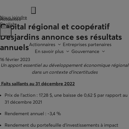
Nous joindre
Actualités
English
Capital régional et coopératif
Ouvre une barre de recherche
Desjardins annonce ses résultats
Actionnaires
Entreprises partenaires
annuels
En savoir plus
Gouvernance
16 février 2023
Un apport essentiel au développement économique régional
dans un contexte d’incertitudes
Faits saillants au 31 décembre 2022
Prix de l'action : 17,28 $, une baisse de 0,62 $ par rapport au
31 décembre 2021
Rendement annuel : -3,4 %
Rendement du portefeuille d’investissements à impact